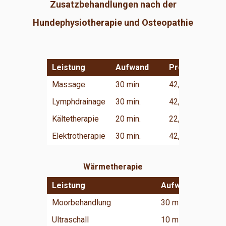
Zusatzbehandlungen nach der
Hundephysiotherapie und Osteopathie
Leistung
Aufwand
Preis
Massage
30 min.
42,50 €
Lymphdrainage
30 min.
42,50 €
Kältetherapie
20 min.
22,50 €
Elektrotherapie
30 min.
42,50 €
Wärmetherapie
Leistung
Aufwand
Ko
Moorbehandlung
30 min.
32,
Ultraschall
10 min.
21,